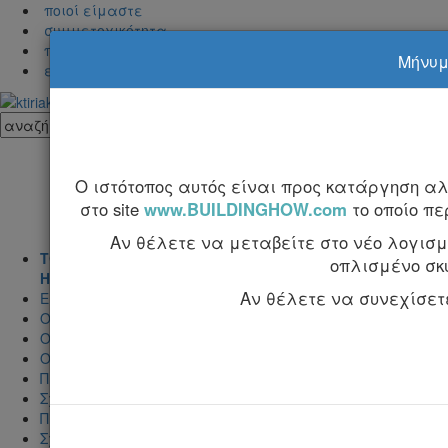
ποιοί είμαστε
συμμετοχικότητα
προβολή στα Κτιριακά
Μήνυμα
επικοινωνία
Ο ιστότοπος αυτός είναι προς κατάργηση α
στο site
www.BUILDINGHOW.com
το οποίο π
Αν θέλετε να μεταβείτε στο νέο λογισμι
ΤΟΜΟΣ Α'
οπλισμένο σκ
Η τέχνη της κατασκεύης και η μελέτη εφαρμογής
Αν θέλετε να συνεχίσετε 
Εισαγωγή
Ο σκελετός του κτιρίου
Ο τρόπος κατασκευής των δομικών στοιχείων του σκελετ
Ο οπλισμός των δομικών στοιχείων
Προμετρήσεις - Κοστολόγηση
Σχέδια εφαρμογής για την κατασκευή του σκελετού
Πίνακες
Σχεδιάσεις