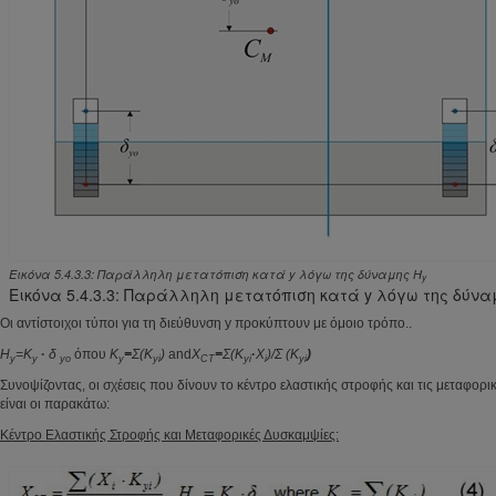
Εικόνα 5.4.3.3: Παράλληλη μετατόπιση κατά y λόγω της δύναμης H
y
Εικόνα 5.4.3.3: Παράλληλη μετατόπιση κατά y λόγω της δύνα
Οι αντίστοιχοι τύποι για τη διεύθυνση y προκύπτουν με όμοιο τρόπο..
H
=K
·
δ
όπου
K
=
Σ
(K
)
and
X
=
Σ
(K
·
X
)/
Σ
(K
)
y
y
yo
y
yi
CT
yi
i
yi
Συνοψίζοντας, οι σχέσεις που δίνουν το κέντρο ελαστικής στροφής και τις μεταφορ
είναι οι παρακάτω:
Κέντρο Ελαστικής Στροφής και Μεταφορικές Δυσκαμψίες: