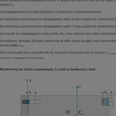
οποίο σύστημα είναι παράλληλο
προς το αρχικό σύστημα X0Y και έχει ως αρχή τ
σημείο C
.
T
Η διαφραγματική λειτουργία εξετάζεται ως επαλληλία τριών καταστάσεων:
(α) παράλληλη μετατόπιση του διαφράγματος κατά
X
λόγω οριζόντιας συνιστώσας
(β) παράλληλη μετατόπιση του διαφράγματος κατά
Y
λόγω οριζόντιας συνιστώσας
(γ) στροφή του διαφράγματος λόγω ροπής
M
που ασκείται στον πόλο περιστρο
CT
Οι οριζόντιες σεισμικές δυνάμεις ασκούνται σε κάθε σημείο με μάζα, ενώ η συνιστα
κέντρο μάζας
C
.
M
Στην περίπτωση που η κατεύθυνση της δύναμης
H
διέρχεται από το σημείο
C
T
,η ροπ
επομένως το διάφραγμα δεν έχει στροφή.
Μετατόπιση του πόλου περιστροφής
C
κατά τη διεύθυνση
x
κατά
T