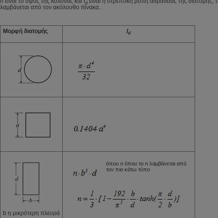
h
είναι το ύψος της κολόνας και
I
είναι η στρεπτική ροπή αδράνειας της διατομής, 
d
λαμβάνεται από τον ακόλουθο πίνακα..
Μορφή διατομής
I
d
όπου
n
όπου το n λαμβάνεται από
τον πιο κάτω τύπο
b η μικρότερη πλευρά