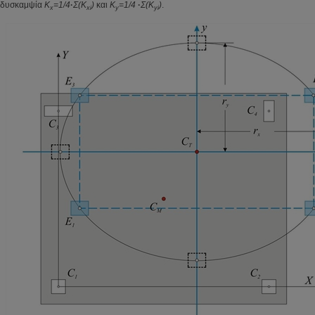
δυσκαμψία
K
=1/4
·
Σ
(K
)
και
K
=1/4
·
Σ
(K
)
.
x
xi
y
yi