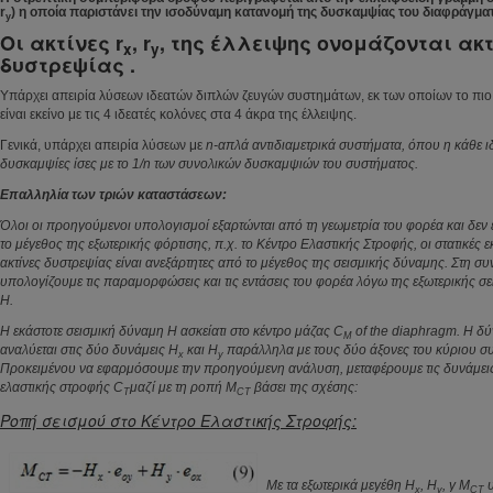
r
) η οποία παριστάνει την ισοδύναμη κατανομή της δυσκαμψίας του διαφράγματ
y
Οι ακτίνες r
, r
, της έλλειψης ονομάζονται ακ
x
y
δυστρεψίας .
Υπάρχει απειρία λύσεων ιδεατών διπλών ζευγών συστημάτων, εκ των οποίων το πιο
είναι εκείνο με τις 4 ιδεατές κολόνες στα 4 άκρα της έλλειψης.
Γενικά, υπάρχει απειρία λύσεων με
n
-απλά αντιδιαμετρικά συστήματα, όπου η κάθε ι
δυσκαμψίες ίσες με το
1/n
των συνολικών δυσκαμψιών του συστήματος.
Επαλληλία των τριών καταστάσεων:
Όλοι οι προηγούμενοι υπολογισμοί εξαρτώνται από τη γεωμετρία του φορέα και δεν
το μέγεθος της εξωτερικής φόρτισης, π.χ. το Κέντρο Ελαστικής Στροφής, οι στατικές ε
ακτίνες δυστρεψίας είναι ανεξάρτητες από το μέγεθος της σεισμικής δύναμης. Στη συ
υπολογίζουμε τις παραμορφώσεις και τις εντάσεις του φορέα λόγω της εξωτερικής σ
H
.
Η εκάστοτε σεισμική δύναμη
H
ασκείατι στο κέντρο μάζας C
of the diaphragm. Η δ
M
αναλύεται στις δύο δυνάμεις
H
και
H
παράλληλα με τους δύο άξονες του κύριου σ
x
y
Προκειμένου να εφαρμόσουμε την προηγούμενη ανάλυση, μεταφέρουμε τις δυνάμε
ελαστικής στροφής C
μαζί με τη ροπή
M
βάσει της σχέσης:
T
CT
Ροπή σεισμού στο Κέντρο Ελαστικής Στροφής:
Με τα εξωτερικά μεγέθη
H
,
H
,
γ
M
υ
x
y
CT