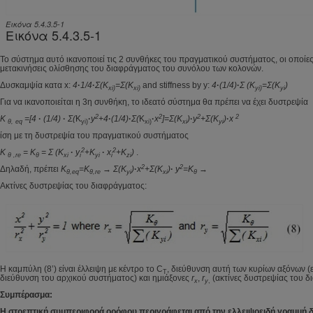
Εικόνα 5.4.3.5-1
Εικόνα 5.4.3.5-1
Το σύστημα αυτό ικανοποιεί τις 2 συνθήκες του πραγματικού συστήματος, οι οποίε
μετακινήσεις ολίσθησης του διαφράγματος του συνόλου των κολονών.
Δυσκαμψία κατα x:
4
·
1/4
·
Σ
(K
=
Σ
(K
and stiffness by y:
4
·
(1/4)
·
Σ
(K
=
Σ
(K
)
xi)
xi)
yi)
yi
Για να ικανοποιείται η 3η συνθήκη, το ιδεατό σύστημα θα πρέπει να έχει δυστρεψία
2
2
2
2
K
=[4
·
(1/4)
·
Σ(
K
·
y
+4
·
(1/4)
·
Σ(
K
·
x
]=Σ(
K
)
·
y
+Σ(
K
)
·
x
θ,
eq
yi
)
xi
)
xi
yi
ίση με τη δυστρεψία του πραγματικού συστήματος
2
2
K
=
Κ
=
Σ
(K
·
y
+K
·
x
+K
)
.
θ
,re
θ
xi
i
yi
i
zi
2
2
Δηλαδή, πρέπει
K
=K
→
Σ
(K
)
·
x
+
Σ
(K
)
·
y
=K
→
θ
,eq
θ
,re
yi
xi
θ
Ακτίνες δυστρεψίας του διαφράγματος:
Η καμπύλη (8’) είναι έλλειψη με κέντρο το C
, διεύθυνση αυτή των κυρίων αξόνων (
T
διεύθυνση του αρχικού συστήματος) και ημιάξονες
r
,
r
(ακτίνες δυστρεψίας του δ
x
y
,
Συμπέρασμα:
Η στρεπτική συμπεριφορά ορόφου περιγράφεται από την ελλειψοειδή γραμμή 