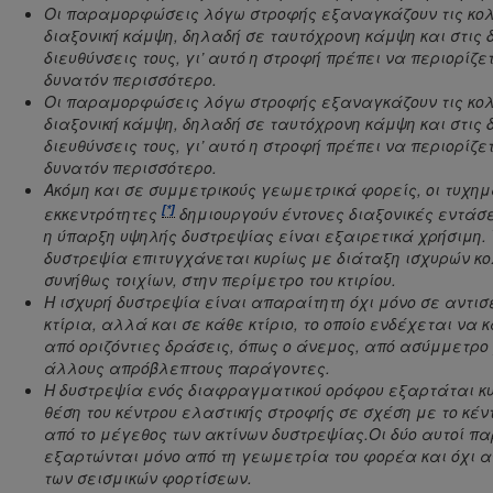
Οι παραμορφώσεις λόγω στροφής εξαναγκάζουν τις κολ
διαξονική κάμψη, δηλαδή σε ταυτόχρονη κάμψη και στις 
διευθύνσεις τους, γι’ αυτό η στροφή πρέπει να περιορίζε
δυνατόν περισσότερο.
Οι παραμορφώσεις λόγω στροφής εξαναγκάζουν τις κολ
διαξονική κάμψη, δηλαδή σε ταυτόχρονη κάμψη και στις 
διευθύνσεις τους, γι’ αυτό η στροφή πρέπει να περιορίζε
δυνατόν περισσότερο.
Ακόμη και σε συμμετρικούς γεωμετρικά φορείς, οι τυχημ
[*]
εκκεντρότητες
δημιουργούν έντονες διαξονικές εντάσει
η ύπαρξη υψηλής δυστρεψίας είναι εξαιρετικά χρήσιμη.
δυστρεψία επιτυγχάνεται κυρίως με διάταξη ισχυρών κο
συνήθως τοιχίων, στην περίμετρο του κτιρίου.
Η ισχυρή δυστρεψία είναι απαραίτητη όχι μόνο σε αντισ
κτίρια, αλλά και σε κάθε κτίριο, το οποίο ενδέχεται να 
από οριζόντιες δράσεις, όπως ο άνεμος, από ασύμμετρο χ
άλλους απρόβλεπτους παράγοντες.
Η δυστρεψία ενός διαφραγματικού ορόφου εξαρτάται κυ
θέση του κέντρου ελαστικής στροφής σε σχέση με το κέν
από το μέγεθος των ακτίνων δυστρεψίας.Οι δύο αυτοί π
εξαρτώνται μόνο από τη γεωμετρία του φορέα και όχι α
των σεισμικών φορτίσεων.