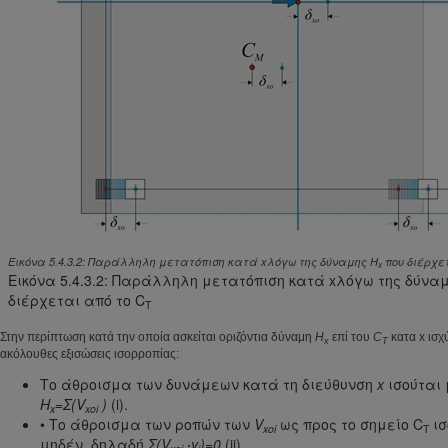
Εικόνα 5.4.3.2: Παράλληλη μετατόπιση κατά xλόγω της δύναμης H
που διέρχε
x
Εικόνα 5.4.3.2: Παράλληλη μετατόπιση κατά xλόγω της δύνα
διέρχεται από το C
T
Στην περίπτωση κατά την οποία ασκείται οριζόντια δύναμη
H
επί του
C
κατα x ισχ
x
T
ακόλουθες εξισώσεις ισορροπίας:
Το άθροισμα των δυνάμεων κατά τη διεύθυνση
x
ισούται
H
=
Σ
(V
)
(i).
x
xoi
• Το άθροισμα των ροπών των
V
ως προς το σημείο C
ισ
xoi
T
μηδέν, δηλαδή
Σ
(V
·
y
)=0
(ii).