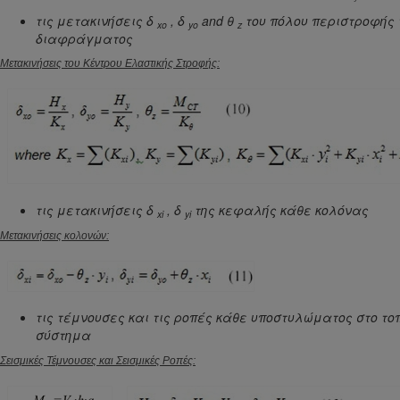
τις μετακινήσεις
δ
,
δ
and
θ
του πόλου περιστροφής 
xo
yo
z
διαφράγματος
Μετακινήσεις του Κέντρου Ελαστικής Στροφής:
τις μετακινήσεις
δ
,
δ
της κεφαλής κάθε κολόνας
xi
yi
Μετακινήσεις κολονών:
τις τέμνουσες και τις ροπές κάθε υποστυλώματος στο τοπ
σύστημα
Σεισμικές Τέμνουσες και Σεισμικές Ροπές: