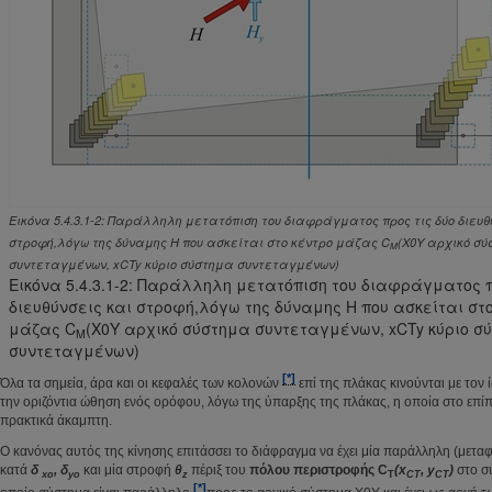
Εικόνα 5.4.3.1-2: Παράλληλη μετατόπιση του διαφράγματος προς τις δύο διευθ
στροφή,λόγω της δύναμης Η που ασκείται στο κέντρο μάζας C
(Χ0Υ αρχικό σ
M
συντεταγμένων, xCTy κύριο σύστημα συντεταγμένων)
Εικόνα 5.4.3.1-2: Παράλληλη μετατόπιση του διαφράγματος π
διευθύνσεις και στροφή,λόγω της δύναμης Η που ασκείται στ
μάζας C
(Χ0Υ αρχικό σύστημα συντεταγμένων, xCTy κύριο σ
M
συντεταγμένων)
[*]
Όλα τα σημεία, άρα και οι κεφαλές των κολονών
επί της πλάκας κινούνται με τον 
την οριζόντια ώθηση ενός ορόφου, λόγω της ύπαρξης της πλάκας, η οποία στο επίπε
πρακτικά άκαμπτη.
Ο κανόνας αυτός της κίνησης επιτάσσει το διάφραγμα να έχει μία παράλληλη (μετα
κατά
δ
,
δ
και μία στροφή
θ
πέριξ του
πόλου περιστροφής C
(x
, y
)
στο σ
xo
yo
z
T
CT
CT
[*]