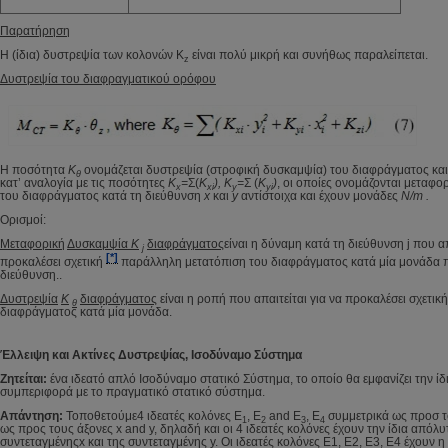
Παρατήρηση
Η (ίδια) δυστρεψία των κολονών K
είναι πολύ μικρή και συνήθως παραλείπεται.
z
Δυστρεψία του διαφραγματικού ορόφου
Η ποσότητα
Κ
ονομάζεται δυστρεψία (στροφική δυσκαμψία) του διαφράγματος και
θ
κατ’ αναλογία με τις ποσότητες
K
=
Σ(
K
), K
=
Σ (
K
)
, οι οποίες ονομάζονται μεταφο
x
xi
y
yi
του διαφράγματος κατά τη διεύθυνση
x
και
y
αντίστοιχα
και έχουν μονάδες
N/m
.
Ορισμοί:
Μεταφορική
Δυσκαμψία
Κ
διαφράγματος
είναι η δύναμη κατά τη διεύθυνση j που απ
j
[*]
προκαλέσει σχετική
παράλληλη μετατόπιση του διαφράγματος κατά μία μονάδα 
διεύθυνση..
Δυστρεψία
K
διαφράγματος
είναι η ροπή που απαιτείται για να προκαλέσει σχετικ
θ
διαφράγματος κατά μία μονάδα.
Έλλειψη και Ακτίνες Δυστρεψίας, Ισοδύναμο Σύστημα
Ζητείται:
ένα ιδεατό απλό Ισοδύναμο στατικό Σύστημα, το οποίο θα εμφανίζει την ίδ
συμπεριφορά με το πραγματικό στατικό σύστημα.
Απάντηση:
Τοποθετούμε4 ιδεατές κολόνες E
, E
and E
, E
συμμετρικά ως προσ τ
1
2
3
4
ως προς τους άξονες x and y, δηλαδή και οι 4 ιδεατές κολόνες έχουν την ίδια απόλυ
συντεταγμένηςx και της συντεταγμένης y. Οι ιδεατές κολόνες E1, E2, E3, E4 έχουν η