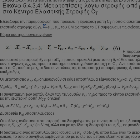
Εικόνα 5.4.3.4: Μετατοπίσεις λόγω στροφής από ροπή M στο Κέντρο Ελαστικής 
Εικόνα 5.4.3.4: Μετατοπίσεις λόγω στροφής από
στο Κέντρο Ελαστικής Στροφής C
T
Εξετάζουμε την παραμόρφωση που προκαλεί η εξωτερική ροπή C
,η οποία ασκείτα
T
[*]
ελαστικής στροφής xC
y.
e
,
e
του CM ως προς το CT σύμφωνα με τις σχέσεις
T
ox
oy
Κύριο σύστημα συντεταγμένων
Η παραμό
διαφράγμα
ουσιαστικά μία στροφή
θ
περί τοC
, η οποία προκαλεί μετατόπιση
δ
κάθε υποστη
z
T
i
συντεταγμένες
x
,y
ως προς το σύστημα συντεταγμένων με αρχή το C
. Αν η απόστ
i
i
T
από το C
ισούατι με
r
, οι δύο συνιστώσες της (απειροστής) παραμόρφωσης
δ
ισού
T
i
i
και
δ
=
θ
·
x
.
yi
z
i
Οι μετατοπίσεις
δ
,
δ
δημιουργούν σε κάθε υποστήλωμα τέμνουσες
V
και
V
όπο
xi
yi
xi
yi
V
=K
·
δ
=K
·
(-
θ
·
y
)
→
V
=-
θ
·
K
·
y
and
V
=K
·
δ
=K
·
(
θ
·
x
)
→
V
=
θ
·
k
·
xi
xi
xi
xi
z
i
xi
z
xi
i
yi
yi
yi
yi
z
i
yi
z
yi
Η συνισταμένη των ροπών όλων των τεμνουσών
V
,
V
ως προς το κέντρο ελαστική
xi
yi
με την εξωτερική ροπή
M
,
δηλαδή
CT
2
2
M
=
Σ
(-V
·
y
+V
·
x
+K
)
→
M
=
θ
·
Σ
(K
·
y
+K
·
x
+K
)
CT
xi
i
yi
i
zi
CT
z
xi
i
yi
i
zi
Δυστρεψία K
υποστηλώματος i
zi
Οι κολόνες ανθίστανται στη στροφή του διαφράγματος με την καμπτική τους δυσκα
2
2
όρους
K
·
y
,
K
·
x
(in
N
·
m
), αλλά και με την ίδια τη δυστρεψία τους
K
, σε μονάδ
xi
i
yi
i
zi
Η δυστρεψία ενός υποστυλώματος ισούται με
K
=0.5E
·
I
/h,
όπου
0.5
Ε
είναι το μέτ
z
d
υλικού, το οποίο συνήθως λαμβάνεται ίσο με το
0.5
του μέτρου ελαστικότητας του υ