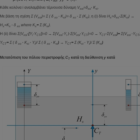
xoi
i
Κάθε κολόνα i αναλαμβάνει τέμνουσα δύναμη
V
=
δ
·
K
.
xoi
xo
xi
Με βάση τη σχέση
Σ
(V
)=
Σ
(
δ
·
K
)=
δ
·
Σ
(K
)
, η (i) δίνει
H
=
δ
·
Σ
(K
)
→
xoi
xo
xi
xo
xi
x
xo
xi
H
=K
·
δ
where
K
=
Σ
(K
).
x
x
xo
x
xi
Η
(ii)
δίνει
Σ
(V
·
[
Y
-Y
])=0
→
Σ
(V
·
Y
)-
Σ
(V
·
Y
)=0
→
Y
·
Σ
(V
)=
Σ
(V
·
Y
xoi
i
CT
xoi
i
xoi
CT
CT
xoi
xoi
CT
Y
=
Σ
(
δ
·
K
·
Y
)/
Σ
(
δ
·
K
)
→
Y
=
Σ
(K
·
Y
)/
Σ
(K
)
CT
xo
xi
i
xo
xi
CT
xi
i
xi
Μετατόπιση του πόλου περιστροφής
C
κατά τη διεύθυνση
y
κατά
T