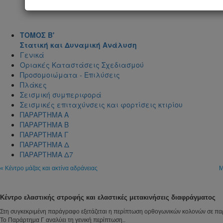
ΤΟΜΟΣ Β'
Στατική και Δυναμική Ανάλυση
Γενικά
Οριακές Καταστάσεις Σχεδιασμού
Προσομοιώματα - Επιλύσεις
Πλάκες
Σεισμική συμπεριφορά
Σεισμικές επιταχύνσεις και φορτίσεις κτιρίου
ΠΑΡΑΡΤΗΜΑ Α
ΠΑΡΑΡΤΗΜΑ Β
ΠΑΡΑΡΤΗΜΑ Γ
ΠΑΡΑΡΤΗΜΑ Δ
ΠΑΡΑΡΤΗΜΑ Δ7
« Κέντρο μάζας και ακτίνα αδράνειας
Μ
Κέντρο ελαστικής στροφής και ελαστικές μετακινήσεις διαφράγματος
Στη συγκεκριμένη παράγραφο εξετάζεται η περίπτωση ορθογωνικών κολονών σε πα
Το Παράρτημα Γ αναλύει τη γενική περίπτωση..