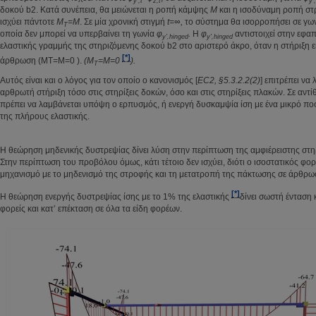
y',t
z,t
y',
δοκού b2. Κατά συνέπεια, θα μειώνεται η ροπή κάμψης
M
και η ισοδύναμη ροπή σ
ισχύει πάντοτε
M
=M
. Σε μία χρονική στιγμή
t=∞,
το σύστημα θα ισορροπήσει σε γω
T
οποία δεν μπορεί να υπερβαίνει τη γωνία
φ
.
Η
φ
αντιστοιχεί στην εφα
y',
hinged
y',
hinged
ελαστικής γραμμής της στηριζόμενης δοκού b2 στο αριστερό άκρο, όταν η στήριξη εκ
[*]
άρθρωση (MT=M=0 ).
(M
=M=0
).
T
Αυτός είναι και ο λόγος για τον οποίο ο κανονισμός [
EC2, §5.3.2.2(2)
] επιτρέπει να
αρθρωτή στήριξη τόσο στις στηρίξεις δοκών, όσο και στις στηρίξεις πλακών. Σε αντ
πρέπει να λαμβάνεται υπόψη ο ερπυσμός, ή ενεργή δυσκαμψία ίση με ένα μικρό πο
της πλήρους ελαστικής.
Η θεώρηση μηδενικής δυστρεψίας δίνει λύση στην περίπτωση της αμφιέρειστης στη
Στην περίπτωση του προβόλου όμως, κάτι τέτοιο δεν ισχύει, διότι ο ισοστατικός φορ
μηχανισμό με το μηδενισμό της στροφής και τη μετατροπή της πάκτωσης σε άρθρω
[*]
Η θεώρηση ενεργής δυστρεψίας ίσης με το 1% της ελαστικής
δίνει σωστή ένταση 
φορείς και κατ’ επέκταση σε όλα τα είδη φορέων.