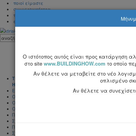
ποιοί είμαστε
συμμετοχικότητα
προβολή στα Κτιριακά
Μήνυμα
επικοινωνία
Ο ιστότοπος αυτός είναι προς κατάργηση α
στο site
www.BUILDINGHOW.com
το οποίο π
Αν θέλετε να μεταβείτε στο νέο λογισμι
ΤΟΜΟΣ Α'
οπλισμένο σκ
Η τέχνη της κατασκεύης και η μελέτη εφαρμογής
Αν θέλετε να συνεχίσετε 
Εισαγωγή
Ο σκελετός του κτιρίου
Ο τρόπος κατασκευής των δομικών στοιχείων του σκελετ
Ο οπλισμός των δομικών στοιχείων
Προμετρήσεις - Κοστολόγηση
Σχέδια εφαρμογής για την κατασκευή του σκελετού
Πίνακες
Σχεδιάσεις