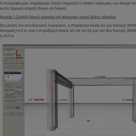
Η δυστρεψία μίας στηρίζουσας δοκού επηρεάζει το βαθμό πάκτωσης των δοκών που 
αυτής (έμμεση στήριξη δοκού επί δοκού).
Φορέας I: Στήριξη δοκού πλαισίου επί φέρουσας δοκού άλλου πλαισίου
Στη μελέτη
του συνοδευτικού λογισμικού, η στηρίζουσα δοκός b1 έχει διατομή 300/
άνοιγμα
l
=4.0 m
, ενώ η στηριζόμενη δοκός b2 επί της b1 έχει την ίδια διατομή 300/
1
l
=5.0 m
.
2