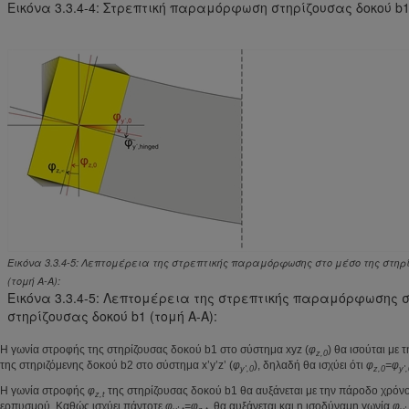
Εικόνα 3.3.4-4: Στρεπτική παραμόρφωση στηρίζουσας δοκού b
Εικόνα 3.3.4-5: Λεπτομέρεια της στρεπτικής παραμόρφωσης στο μέσο της στηρί
(τομή Α-Α):
Εικόνα 3.3.4-5: Λεπτομέρεια της στρεπτικής παραμόρφωσης σ
στηρίζουσας δοκού b1 (τομή Α-Α):
Η γωνία στροφής της στηρίζουσας δοκού b1 στο σύστημα xyz (
φ
) θα ισούται με 
z,0
της στηριζόμενης δοκού b2 στο σύστημα x’y’z’ (
φ
), δηλαδή θα ισχύει ότι
φ
=φ
y',0
z,0
y'
Η γωνία στροφής
φ
της στηρίζουσας δοκού b1 θα αυξάνεται με την πάροδο χρόνο
z,t
ερπυσμού. Καθώς ισχύει πάντοτε
φ
=φ
, θα αυξάνεται και η ισοδύναμη γωνία
φ