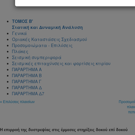
ΤΟΜΟΣ Β'
Στατική και Δυναμική Ανάλυση
Γενικά
Οριακές Καταστάσεις Σχεδιασμού
Προσομοιώματα - Επιλύσεις
Πλάκες
Σεισμική συμπεριφορά
Σεισμικές επιταχύνσεις και φορτίσεις κτιρίου
ΠΑΡΑΡΤΗΜΑ Α
ΠΑΡΑΡΤΗΜΑ Β
ΠΑΡΑΡΤΗΜΑ Γ
ΠΑΡΑΡΤΗΜΑ Δ
ΠΑΡΑΡΤΗΜΑ Δ7
« Επιλύσεις πλαισίων
Προσομοί
πλαι
πεπ
Η επιρροή της δυστρεψίας στις έμμεσες στηρίξεις δοκού επί δοκού