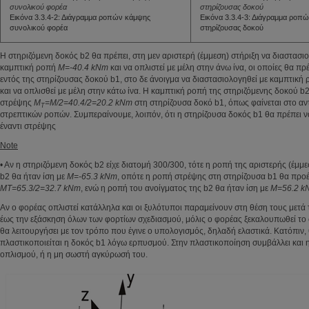
συνολικού φορέα
στηρίζουσας δοκού
Εικόνα 3.3.4-2: Διάγραμμα ροπών κάμψης
Εικόνα 3.3.4-3: Διάγραμμα ροπ
συνολικού φορέα
στηρίζουσας δοκού
Η στηριζόμενη δοκός b2 θα πρέπει, στη μεν αριστερή (έμμεση) στήριξη να διαστασιο
καμπτική ροπή
M=-40.4 kNm
και να οπλιστεί με μέλη στην άνω ίνα, οι οποίες θα π
εντός της στηρίζουσας δοκού b1, στο δε άνοιγμα να διαστασιολογηθεί με καμπτική
και να οπλισθεί με μέλη στην κάτω ίνα. Η καμπτική ροπή της στηριζόμενης δοκού b
στρέψης
M
=M/2=40.4/2=20.2 kNm
στη στηρίζουσα δοκό b1, όπως φαίνεται στο αν
T
στρεπτικών ροπών. Συμπεραίνουμε, λοιπόν, ότι η στηρίζουσα δοκός b1 θα πρέπει ν
έναντι στρέψης
Note
• Αν η στηριζόμενη δοκός b2 είχε διατομή 300/300, τότε η ροπή της αριστερής (έμμε
b2 θα ήταν ίση με
M=-65.3 kNm
, οπότε η ροπή στρέψης στη στηρίζουσα b1 θα προέ
MT=65.3/2=32.7 kNm
, ενώ η ροπή του ανοίγματος της b2 θα ήταν ίση με
M=56.2 k
Αν ο φορέας οπλιστεί κατάλληλα και οι ξυλότυποι παραμείνουν στη θέση τους μετά
έως την εξάσκηση όλων των φορτίων σχεδιασμού, μόλις ο φορέας ξεκαλουπωθεί το
θα λειτουργήσει με τον τρόπο που έγινε ο υπολογισμός, δηλαδή ελαστικά. Κατόπιν, 
πλαστικοποιείται η δοκός b1 λόγω ερπυσμού. Στην πλαστικοποίηση συμβάλλει και 
οπλισμού, ή η μη σωστή αγκύρωσή του.