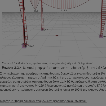
Εικόνα 3.3.4-6: Δοκός αμφιέρειστη με τη μία στήριξη επί άλλης δοκού
Εικόνα 3.3.4-6: Δοκός αμφιέρειστη με τη μία στήριξη επί άλλ
Στην περίπτωση της αμφιέρειστης στηριζόμενης δοκού b2 με ενεργή δυστρεψία 1% τ
πλήρους ελαστικής, η έμμεση στήριξη της b2 επί της b1, πρακτικά, συμπεριφέρεται
μεταφέρει ροπή στρέψης στη στηρίζουσα δοκό b1. H b2 θα πρέπει να διαστα-σιολογ
καμπτική ροπή ανοίγματος
M=110.9 kNm
σημαντικά μεγαλύτερη της ροπής
87.9 k
προηγούμενης περίπτωσης με ενεργή δυστρεψία ίση με το 100% της πλήρως ελαστ
Φορέας II: Στήριξη δοκού εν προβόλω επί φέρουσας δοκού πλαισίου