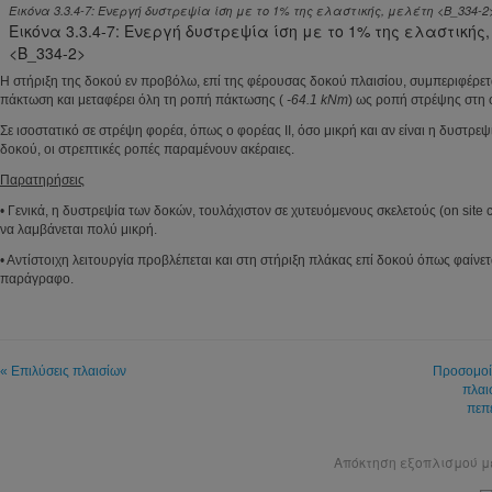
Εικόνα 3.3.4-7: Ενεργή δυστρεψία ίση με το 1% της ελαστικής, μελέτη <B_334-2
Εικόνα 3.3.4-7: Ενεργή δυστρεψία ίση με το 1% της ελαστικής
<B_334-2>
Η στήριξη της δοκού εν προβόλω, επί της φέρουσας δοκού πλαισίου, συμπεριφέρετ
πάκτωση και μεταφέρει όλη τη ροπή πάκτωσης (
-64.1 kNm
) ως ροπή στρέψης στη
Σε ισοστατικό σε στρέψη φορέα, όπως ο φορέας II, όσο μικρή και αν είναι η δυστρε
δοκού, οι στρεπτικές ροπές παραμένουν ακέραιες.
Παρατηρήσεις
• Γενικά, η δυστρεψία των δοκών, τουλάχιστον σε χυτευόμενους σκελετούς (on site ca
να λαμβάνεται πολύ μικρή.
• Αντίστοιχη λειτουργία προβλέπεται και στη στήριξη πλάκας επί δοκού όπως φαίνε
παράγραφο.
« Επιλύσεις πλαισίων
Προσομοί
πλαι
πεπ
Απόκτηση εξοπλισμού 