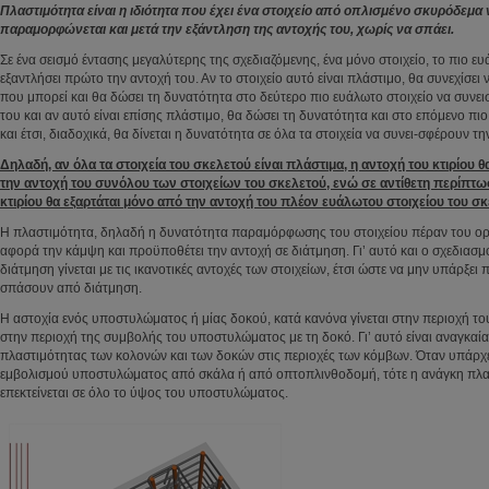
Πλαστιμότητα είναι η ιδιότητα που έχει ένα στοιχείο από οπλισμένο σκυρόδεμα 
παραμορφώνεται και μετά την εξάντληση της αντοχής του, χωρίς να σπάει.
Σε ένα σεισμό έντασης μεγαλύτερης της σχεδιαζόμενης, ένα μόνο στοιχείο, το πιο ε
εξαντλήσει πρώτο την αντοχή του. Αν το στοιχείο αυτό είναι πλάστιμο, θα συνεχίσει 
που μπορεί και θα δώσει τη δυνατότητα στο δεύτερο πιο ευάλωτο στοιχείο να συνει
του και αν αυτό είναι επίσης πλάστιμο, θα δώσει τη δυνατότητα και στο επόμενο πιο
και έτσι, διαδοχικά, θα δίνεται η δυνατότητα σε όλα τα στοιχεία να συνει-σφέρουν τη
Δηλαδή, αν όλα τα στοιχεία του σκελετού είναι πλάστιμα, η αντοχή του κτιρίου θ
την αντοχή του συνόλου των στοιχείων του σκελετού, ενώ σε αντίθετη περίπτω
κτιρίου θα εξαρτάται μόνο από την αντοχή του πλέον ευάλωτου στοιχείου του σκ
Η πλαστιμότητα, δηλαδή η δυνατότητα παραμόρφωσης του στοιχείου πέραν του ορ
αφορά την κάμψη και προϋποθέτει την αντοχή σε διάτμηση. Γι’ αυτό και ο σχεδιασμ
διάτμηση γίνεται με τις ικανοτικές αντοχές των στοιχείων, έτσι ώστε να μην υπάρξει
σπάσουν από διάτμηση.
Η αστοχία ενός υποστυλώματος ή μίας δοκού, κατά κανόνα γίνεται στην περιοχή τ
στην περιοχή της συμβολής του υποστυλώματος με τη δοκό. Γι’ αυτό είναι αναγκαί
πλαστιμότητας των κολονών και των δοκών στις περιοχές των κόμβων. Όταν υπάρχε
εμβολισμού υποστυλώματος από σκάλα ή από οπτοπλινθοδομή, τότε η ανάγκη πλα
επεκτείνεται σε όλο το ύψος του υποστυλώματος.