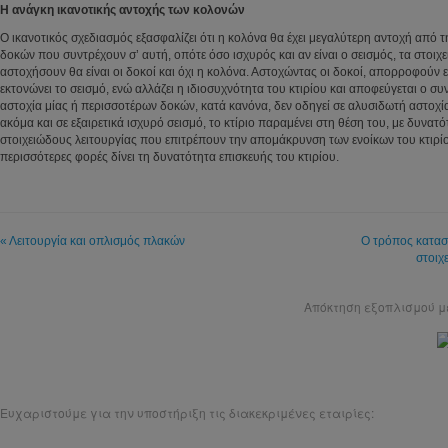
Η ανάγκη ικανοτικής αντοχής των κολονών
Ο ικανοτικός σχεδιασμός εξασφαλίζει ότι η κολόνα θα έχει μεγαλύτερη αντοχή από 
δοκών που συντρέχουν σ’ αυτή, οπότε όσο ισχυρός και αν είναι ο σεισμός, τα στοιχ
αστοχήσουν θα είναι οι δοκοί και όχι η κολόνα. Αστοχώντας οι δοκοί, απορροφούν 
εκτονώνει το σεισμό, ενώ αλλάζει η ιδιοσυχνότητα του κτιρίου και αποφεύγεται ο συ
αστοχία μίας ή περισσοτέρων δοκών, κατά κανόνα, δεν οδηγεί σε αλυσιδωτή αστοχία 
ακόμα και σε εξαιρετικά ισχυρό σεισμό, το κτίριο παραμένει στη θέση του, με δυνατ
στοιχειώδους λειτουργίας που επιτρέπουν την απομάκρυνση των ενοίκων του κτιρίου
περισσότερες φορές δίνει τη δυνατότητα επισκευής του κτιρίου.
« Λειτουργία και οπλισμός πλακών
Ο τρόπος κατασ
στοιχ
Απόκτηση εξοπλισμού 
Ευχαριστούμε για την υποστήριξη τις διακεκριμένες εταιρίες: