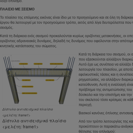
λοξό οπλισμό.
ΠΛΑΙΣΙΟ ΜΕ ΣΕΙΣΜΟ
Το πλαίσιο της επόμενης εικόνας είναι ίδιο με το προηγούμενο και σε όλη τη διάρκει
έργου θα λειτουργεί με τον προηγούμενο τρόπο, εκτός από λίγα δευτερόλεπτα που 
σεισμός.
Κατά τη διάρκεια ενός σεισμού προκαλούνται κυρίως οριζόντιες μετακινήσεις, οι ο
οριζόντιες αδρανειακές δυνάμεις, δηλαδή τις δυνάμεις που οφείλονται στην απότομ
κινητικής κατάστασης του σώματος.
Κατά τη διάρκεια του σεισμού, οι 
που εξασκούνται αλλάζουν διαρκ
Αυτό έχει ως συνέπεια να αλλάζει
λειτουργία του πλαισίου, με αποτέ
εφελκυστικές τάσεις και η συνέπεια
ρηγματώσεις, να αλλάζουν διαρκώς
κατεύθυνση. Αυτή η εναλλαγή είνα
πρόβλημα της αντιμετώπισης του
δύσκολο και την επιστήμη και την
του σκελετού τόσο κρίσιμες σε κάθ
περιοχή.
Δίστυλο αντισεισμικό πλαίσιο
Βασικοί κανόνες όπλισης αντισεισ
<μελέτη: frame1>
Δίστυλο αντισεισμικό πλαίσιο
Από τον τρόπο λειτουργίας της κ
<μελέτη: frame1>
προκύπτουν οι παρακάτω ανάγκες
θέτησης του οπλισμού: