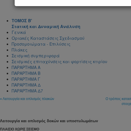
ΤΟΜΟΣ Β'
Στατική και Δυναμική Ανάλυση
Γενικά
Οριακές Καταστάσεις Σχεδιασμού
Προσομοιώματα - Επιλύσεις
Πλάκες
Σεισμική συμπεριφορά
Σεισμικές επιταχύνσεις και φορτίσεις κτιρίου
ΠΑΡΑΡΤΗΜΑ Α
ΠΑΡΑΡΤΗΜΑ Β
ΠΑΡΑΡΤΗΜΑ Γ
ΠΑΡΑΡΤΗΜΑ Δ
ΠΑΡΑΡΤΗΜΑ Δ7
« Λειτουργία και οπλισμός πλακών
Ο τρόπος κατασ
στοιχ
Λειτουργία και οπλισμός δοκών και υποστυλωμάτων
ΠΛΑΙΣΙΟ ΧΩΡΙΣ ΣΕΙΣΜΟ