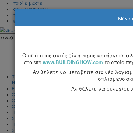
ποιοί είμαστε
συμμετοχικότητα
προβολή στα Κτιριακά
Μήνυμα
επικοινωνία
Ο ιστότοπος αυτός είναι προς κατάργηση α
στο site
www.BUILDINGHOW.com
το οποίο π
Αν θέλετε να μεταβείτε στο νέο λογισμι
ΤΟΜΟΣ Α'
οπλισμένο σκ
Η τέχνη της κατασκεύης και η μελέτη εφαρμογής
Αν θέλετε να συνεχίσετε 
Εισαγωγή
Ο σκελετός του κτιρίου
Ο τρόπος κατασκευής των δομικών στοιχείων του σκελετ
Ο οπλισμός των δομικών στοιχείων
Προμετρήσεις - Κοστολόγηση
Σχέδια εφαρμογής για την κατασκευή του σκελετού
Πίνακες
Σχεδιάσεις