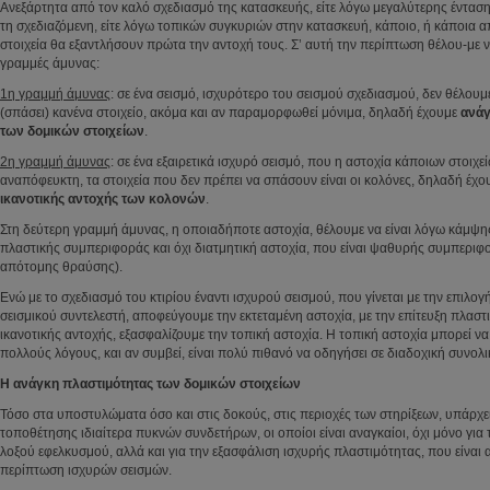
Ανεξάρτητα από τον καλό σχεδιασμό της κατασκευής, είτε λόγω μεγαλύτερης έντασ
τη σχεδιαζόμενη, είτε λόγω τοπικών συγκυριών στην κατασκευή, κάποιο, ή κάποια α
στοιχεία θα εξαντλήσουν πρώτα την αντοχή τους. Σ’ αυτή την περίπτωση θέλου-με 
γραμμές άμυνας:
1η γραμμή άμυνας
: σε ένα σεισμό, ισχυρότερο του σεισμού σχεδιασμού, δεν θέλουμ
(σπάσει) κανένα στοιχείο, ακόμα και αν παραμορφωθεί μόνιμα, δηλαδή έχουμε
ανάγ
των δομικών στοιχείων
.
2η γραμμή άμυνας
: σε ένα εξαιρετικά ισχυρό σεισμό, που η αστοχία κάποιων στοιχεί
αναπόφευκτη, τα στοιχεία που δεν πρέπει να σπάσουν είναι οι κολόνες, δηλαδή έχ
ικανοτικής αντοχής των κολονών
.
Στη δεύτερη γραμμή άμυνας, η οποιαδήποτε αστοχία, θέλουμε να είναι λόγω κάμψης
πλαστικής συμπεριφοράς και όχι διατμητική αστοχία, που είναι ψαθυρής συμπερι
απότομης θραύσης).
Ενώ με το σχεδιασμό του κτιρίου έναντι ισχυρού σεισμού, που γίνεται με την επιλο
σεισμικού συντελεστή, αποφεύγουμε την εκτεταμένη αστοχία, με την επίτευξη πλαστ
ικανοτικής αντοχής, εξασφαλίζουμε την τοπική αστοχία. Η τοπική αστοχία μπορεί να
πολλούς λόγους, και αν συμβεί, είναι πολύ πιθανό να οδηγήσει σε διαδοχική συνολι
Η ανάγκη πλαστιμότητας των δομικών στοιχείων
Τόσο στα υποστυλώματα όσο και στις δοκούς, στις περιοχές των στηρίξεων, υπάρχε
τοποθέτησης ιδιαίτερα πυκνών συνδετήρων, οι οποίοι είναι αναγκαίοι, όχι μόνο γι
λοξού εφελκυσμού, αλλά και για την εξασφάλιση ισχυρής πλαστιμότητας, που είναι 
περίπτωση ισχυρών σεισμών.