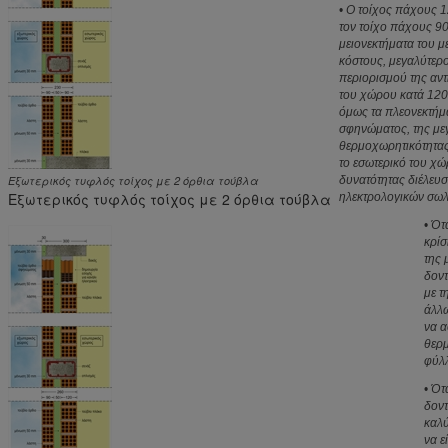
•
Ο τοίχος πάχους 1
τον τοίχο πάχους 90
μειονεκτήματα του 
κόστους, μεγαλύτερο
περιορισμού της αντ
του χώρου κατά 12
όμως τα πλεονεκτήμ
σφηνώματος, της με
θερμοχωρητικότητας
το εσωτερικό του χώ
Εξωτερικός τυφλός τοίχος με 2 όρθια τούβλα
δυνατότητας διέλευ
Εξωτερικός τυφλός τοίχος με 2 όρθια τούβλα
ηλεκτρολογικών σω
•
Ότα
κρίσ
της 
δον
με τ
άλλω
να α
θερ
φύλλ
•
Ότα
δοντ
καλύ
να ε