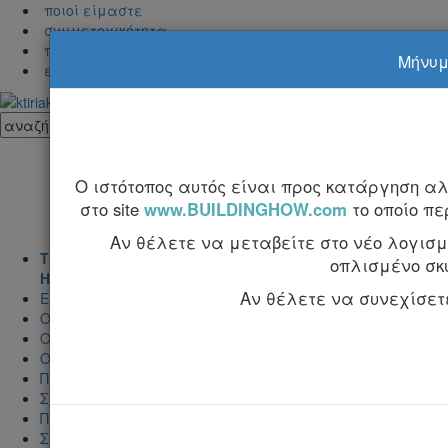
ποιοί είμαστε
συμμετοχικότητα
προβολή στα Κτιριακά
Μήνυμα
επικοινωνία
Ο ιστότοπος αυτός είναι προς κατάργηση α
στο site
www.BUILDINGHOW.com
το οποίο π
Αν θέλετε να μεταβείτε στο νέο λογισμι
ΤΟΜΟΣ Α'
οπλισμένο σκ
Η τέχνη της κατασκεύης και η μελέτη εφαρμογής
Αν θέλετε να συνεχίσετε 
Εισαγωγή
Ο σκελετός του κτιρίου
Ο τρόπος κατασκευής των δομικών στοιχείων του σκελετ
Ο οπλισμός των δομικών στοιχείων
Προμετρήσεις - Κοστολόγηση
Σχέδια εφαρμογής για την κατασκευή του σκελετού
Πίνακες
Σχεδιάσεις