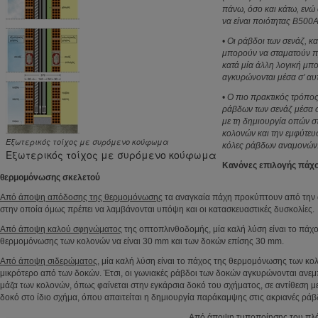
πάνω, όσο και κάτω, ενώ
να είναι ποιότητας B500A
•
Οι ράβδοι των σενάζ, κα
μπορούν να σταματούν πρ
κατά μία άλλη λογική μπ
αγκυρώνονται μέσα σ’ αυτ
•
Ο πιο πρακτικός τρόπο
ράβδων των σενάζ μέσα στ
με τη δημιουργία οπών σ
κολονών και την εμφύτευ
Εξωτερικός τοίχος με συρόμενο κούφωμα
κόλες ράβδων αναμονών
Εξωτερικός τοίχος με συρόμενο κούφωμα
Κανόνες επιλογής πάχ
θερμομόνωσης σκελετού
Από άποψη απόδοσης της θερμομόνωσης
τα αναγκαία πάχη προκύπτουν από την α
στην οποία όμως πρέπει να λαμβάνονται υπόψη και οι κατασκευαστικές δυσκολίες.
Από άποψη καλού σφηνώματος
της οπτοπλινθοδομής, μία καλή λύση είναι το πάχο
θερμομόνωσης των κολονών να είναι 30 mm και των δοκών επίσης 30 mm.
Από άποψη σιδερώματος
, μία καλή λύση είναι το πάχος της θερμομόνωσης των κολ
μικρότερο από των δοκών. Έτσι, οι γωνιακές ράβδοι των δοκών αγκυρώνονται ανεμ
μάζα των κολονών, όπως φαίνεται στην εγκάρσια δοκό του σχήματος, σε αντίθεση με
δοκό στο ίδιο σχήμα, όπου απαιτείται η δημιουργία παράκαμψης στις ακριανές ράβ
Από άποψη τυποποίησης του πλ