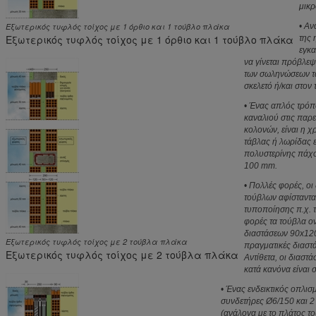
μικρ
Εξωτερικός τυφλός τοίχος με 1 όρθιο και 1 τούβλο πλάκα
•
Αν
Εξωτερικός τυφλός τοίχος με 1 όρθιο και 1 τούβλο πλάκα
της 
εγκα
να γίνεται πρόβλεψ
των σωληνώσεων τ
σκελετό ή/και στον 
•
Ένας απλός τρόπ
καναλιού στις παρε
κολονών, είναι η 
τάβλας ή λωρίδας 
πολυστερίνης πάχ
100 mm.
•
Πολλές φορές, οι 
τούβλων αφίσταντα
τυποποίησης π.χ. τ
φορές τα τούβλα ο
διαστάσεων 90x12
Εξωτερικός τυφλός τοίχος με 2 τούβλα πλάκα
πραγματικές διαστ
Εξωτερικός τυφλός τοίχος με 2 τούβλα πλάκα
Αντίθετα, οι διαστά
κατά κανόνα είναι 
•
Ένας ενδεικτικός οπλισμ
συνδετήρες Ø6/150 και 2
(ανάλογα με το πλάτος το