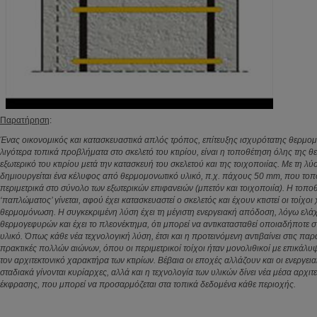
Παρατήρηση
:
Ένας οικονομικός και κατασκευαστικά απλός τρόπος, επίτευξης ισχυρότατης θερμο
λιγότερα τοπικά προβλήματα στο σκελετό του κτιρίου, είναι η τοποθέτηση όλης της
εξωτερικό του κτιρίου μετά την κατασκευή του σκελετού και της τοιχοποιίας. Με τη λύ
δημιουργείται ένα κέλυφος από θερμομονωτικό υλικό, π.χ. πάχους 50 mm, που τοπο
περιμετρικά στο σύνολο των εξωτερικών επιφανειών (μπετόν και τοιχοποιία). Η τοπο
‘παπλώματος’ γίνεται, αφού έχει κατασκευαστεί ο σκελετός και έχουν κτιστεί οι τοίχοι
θερμομόνωση. Η συγκεκριμένη λύση έχει τη μέγιστη ενεργειακή απόδοση, λόγω ελά
θερμογεφυρών και έχει το πλεονέκτημα, ότι μπορεί να αντικατασταθεί οποιαδήποτε σ
υλικό. Όπως κάθε νέα τεχνολογική λύση, έτσι και η προτεινόμενη αντιβαίνει στις πα
πρακτικές πολλών αιώνων, όπου οι περιμετρικοί τοίχοι ήταν μονολιθικοί με επικάλυ
τον αρχιτεκτονικό χαρακτήρα των κτιρίων. Βέβαια οι εποχές αλλάζουν και οι ενεργει
σταδιακά γίνονται κυρίαρχες, αλλά και η τεχνολογία των υλικών δίνει νέα μέσα αρχιτ
έκφρασης, που μπορεί να προσαρμόζεται στα τοπικά δεδομένα κάθε περιοχής.