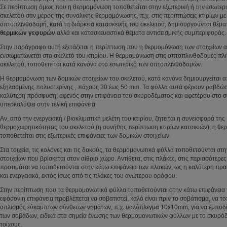
Σε περίπτωση όμως που η θερμομόνωση τοποθετείται στην εξωτερική ή την εσωτερι
σκελετού σαν μέρος της συνολικής θερμομόνωσης, π.χ. στις περιπτώσεις κτιρίων με
οπτοπλινθοδομή, κατά τη διάρκεια κατασκευής του σκελετού, δημιουργούνται θέμ
θερμικών γεφυρών
αλλά και κατασκευαστικά θέματα αντισεισμικής συμπεριφοράς.
Στην παράγραφο αυτή εξετάζεται η περίπτωση που η θερμομόνωση των στοιχείων
ενσωματώνεται στο σκελετό του κτιρίου. Η θερμομόνωση στις οπτοπλινθοδομές π
σκελετού, τοποθετείται κατά κανόνα στο εσωτερικό των οπτοπλινθοδομών.
Η θερμομόνωση των δομικών στοιχείων του σκελετού, κατά κανόνα δημιουργείται 
εξηλασμένης πολυστερίνης , πάχους 30 έως 50 mm. Τα φύλλα αυτά φέρουν ραβδώσει
καλύτερη πρόσφυση, αφενός στην επιφάνεια του σκυροδέματος και αφετέρου στο 
υπερκαλύψει στην τελική επιφάνεια.
Αν, από την ενεργειακή / βιοκλιματική μελέτη του κτιρίου, ζητείται η συνεισφορά της
θερμοχωρητικότητας του σκελετού (η συνήθης περίπτωση κτιρίων κατοικιών), η θ
τοποθετείται στις εξωτερικές επιφάνειες των δομικών στοιχείων.
Στα τοιχεία, τις κολόνες και τις δοκούς, τα θερμομονωτικά φύλλα τοποθετούνται στ
στοιχείων που βρίσκεται στον αίθριο χώρο. Αντίθετα, στις πλάκες, στις περισσότερες
προτιμάται να τοποθετούνται στην κάτω επιφάνεια των πλακών, ως η καλύτερη πρα
και ενεργειακά, εκτός ίσως από τις πλάκες του ανώτερου ορόφου.
Στην περίπτωση που τα θερμομονωτικά φύλλα τοποθετούνται στην κάτω επιφάνεια 
εφόσον η επιφάνεια προβλέπεται να σοβατιστεί, καλό είναι πριν το σοβάτισμα, να τ
οπλισμός εύκαμπτων σύνθετων νημάτων, π.χ. υαλόπλεγμα 10x10mm, για να εμποδί
των σοβάδων, ειδικά στα σημεία ένωσης των θερμομονωτικών φύλλων με το σκυρόδ
τοίχους.