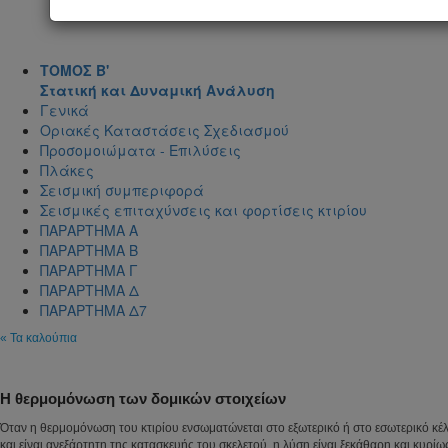
ΤΟΜΟΣ Β'
Στατική και Δυναμική Ανάλυση
Γενικά
Οριακές Καταστάσεις Σχεδιασμού
Προσομοιώματα - Επιλύσεις
Πλάκες
Σεισμική συμπεριφορά
Σεισμικές επιταχύνσεις και φορτίσεις κτιρίου
ΠΑΡΑΡΤΗΜΑ Α
ΠΑΡΑΡΤΗΜΑ Β
ΠΑΡΑΡΤΗΜΑ Γ
ΠΑΡΑΡΤΗΜΑ Δ
ΠΑΡΑΡΤΗΜΑ Δ7
« Τα καλούπια
Η θερμομόνωση των δομικών στοιχείων
Όταν η θερμομόνωση του κτιρίου ενσωματώνεται στο εξωτερικό ή στο εσωτερικό κέ
και είναι ανεξάρτητη της κατασκευής του σκελετού, η λύση είναι ξεκάθαρη και κυρίω