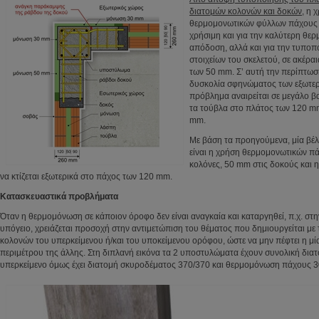
διατομών κολονών και δοκών
, η 
θερμομονωτικών φύλλων πάχους 
χρήσιμη και για την καλύτερη θε
απόδοση, αλλά και για την τυποπ
στοιχείων του σκελετού, σε ακέρ
των 50 mm. Σ’ αυτή την περίπτωσ
δυσκολία σφηνώματος των εξωτερ
πρόβλημα αναιρείται σε μεγάλο β
τα τούβλα στο πλάτος των 120 mm
mm.
Με βάση τα προηγούμενα, μία βέλ
είναι η χρήση θερμομονωτικών π
κολόνες, 50 mm στις δοκούς και
να κτίζεται εξωτερικά στο πάχος των 120 mm.
Κατασκευαστικά προβλήματα
Όταν η θερμομόνωση σε κάποιον όροφο δεν είναι αναγκαία και καταργηθεί, π.χ. στην
υπόγειο, χρειάζεται προσοχή στην αντιμετώπιση του θέματος που δημιουργείται με
κολονών του υπερκείμενου ή/και του υποκείμενου ορόφου, ώστε να μην πέφτει η μί
περιμέτρου της άλλης. Στη διπλανή εικόνα τα 2 υποστυλώματα έχουν συνολική διατ
υπερκείμενο όμως έχει διατομή σκυροδέματος 370/370 και θερμομόνωση πάχους 