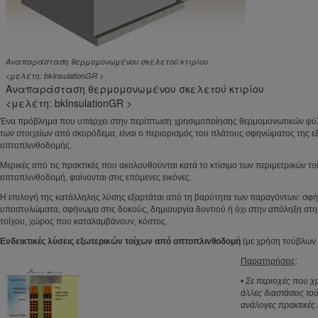
Αναπαράσταση θερμομονωμένου σκελετού κτιρίου
<μελέτη: bkΙnsulationGR >
Αναπαράσταση θερμομονωμένου σκελετού κτιρίου
<μελέτη: bkΙnsulationGR >
Ένα πρόβλημα που υπάρχει στην περίπτωση χρησιμοποίησης θερμομονωτικών φύλ
των στοιχείων από σκυρόδεμα, είναι ο περιορισμός του πλάτους σφηνώματος της ε
οπτοπλινθοδομής.
Μερικές από τις πρακτικές που ακολουθούνται κατά το κτίσιμο των περιμετρικών το
οπτοπλινθοδομή, φαίνονται στις επόμενες εικόνες.
Η επιλογή της κατάλληλης λύσης εξαρτάται από τη βαρύτητα των παραγόντων: σφ
υποστυλώματα, σφήνωμα στις δοκούς, δημιουργία δοντιού ή όχι στην απόληξη στη
τοίχου, χώρος που καταλαμβάνουν, κόστος.
Ενδεικτικές λύσεις εξωτερικών τοίχων από οπτοπλινθοδομή
(με χρήση τούβλων
Παρατηρήσεις
:
•
Σε περιοχές που χ
άλλες διαστάσεις τ
ανάλογες πρακτικές 