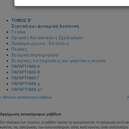
ΤΟΜΟΣ Β'
Στατική και Δυναμική Ανάλυση
Γενικά
Οριακές Καταστάσεις Σχεδιασμού
Προσομοιώματα - Επιλύσεις
Πλάκες
Σεισμική συμπεριφορά
Σεισμικές επιταχύνσεις και φορτίσεις κτιρίου
ΠΑΡΑΡΤΗΜΑ Α
ΠΑΡΑΡΤΗΜΑ Β
ΠΑΡΑΡΤΗΜΑ Γ
ΠΑΡΑΡΤΗΜΑ Δ
ΠΑΡΑΡΤΗΜΑ Δ7
« Ματίσεις κατακόρυφων ράβδων
Α
Αγκύρωση κατακόρυφων ράβδων
Στο τελείωμα των τοιχείων, οι ράβδοι πρέπει να αγκυρώνονται. Η αγκύρωση αυτή α
κανόνες της αγκύρωσης των κολονοσιδήρων, αλλά, κατά κανόνα, είναι απλούστερη 