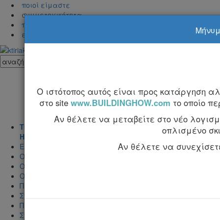
ποιοί είμαστε
συμμετοχικότητα
προβολή στα Κτιριακά
Μήνυμα
επικοινωνία
Ο ιστότοπος αυτός είναι προς κατάργηση α
στο site
www.BUILDINGHOW.com
το οποίο π
Αν θέλετε να μεταβείτε στο νέο λογισμι
ΤΟΜΟΣ Α'
οπλισμένο σκ
Η τέχνη της κατασκεύης και η μελέτη εφαρμογής
Αν θέλετε να συνεχίσετε 
Εισαγωγή
Ο σκελετός του κτιρίου
Ο τρόπος κατασκευής των δομικών στοιχείων του σκελετ
Ο οπλισμός των δομικών στοιχείων
Προμετρήσεις - Κοστολόγηση
Σχέδια εφαρμογής για την κατασκευή του σκελετού
Πίνακες
Σχεδιάσεις